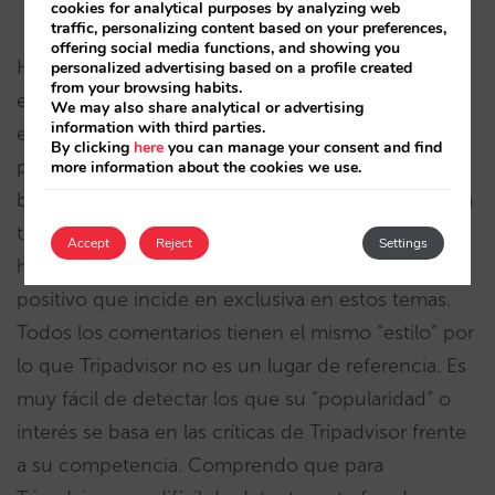
cookies for analytical purposes by analyzing web
traffic, personalizing content based on your preferences,
offering social media functions, and showing you
Hay hoteleros que fundamentan su “popularidad”
personalized advertising based on a profile created
from your browsing habits.
en Tripadvisor. El ganador de uno de los premios,
We may also share analytical or advertising
information with third parties.
el Bed4U de Tudela, tiene un montón de críticas
By clicking
here
you can manage your consent and find
positivas que están hechas por el propio hotel en
more information about the cookies we use.
boca de “presuntos” clientes. No hay sino seguir la
trayectoria de los mensajes. A uno negativo que
Accept
Reject
Settings
habla del personal, o del restaurante, hay uno
positivo que incide en exclusiva en estos temas.
Todos los comentarios tienen el mismo “estilo” por
lo que Tripadvisor no es un lugar de referencia. Es
muy fácil de detectar los que su “popularidad” o
interés se basa en las críticas de Tripadvisor frente
a su competencia. Comprendo que para