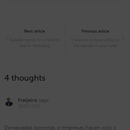
Post
navigation
Next article
Previous article
Suitable names for a hotel in
5 reasons to have a blog on
Search Marketing
the website of your hotel
4 thoughts
Freijeiro
says:
05/07/2011
Demasiadas personas o empresas hacen esto y