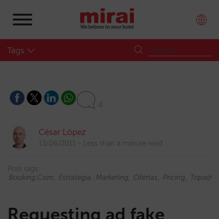
Tags
4
César López
13/06/2011
Less than a minute read
Post tags:
Booking.com
Estrategia
Marketing
Ofertas
Pricing
Tripadvi
Requesting ad fake