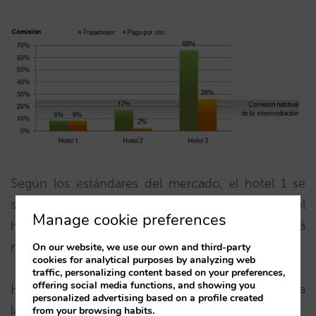
Según los estándares del mercado, el hotel 1 se
sitúa en una relación coste-beneficio aceptable, el
Manage cookie preferences
hotel 2 entra en la franja alta y al hotel 3 le habrá
resultado una inversión muy cara.
On our website, we use our own and third-party
cookies for analytical purposes by analyzing web
traffic, personalizing content based on your preferences,
offering social media functions, and showing you
Hay que tener en cuenta estos otros aspectos para
personalized advertising based on a profile created
la comparación:
from your browsing habits.