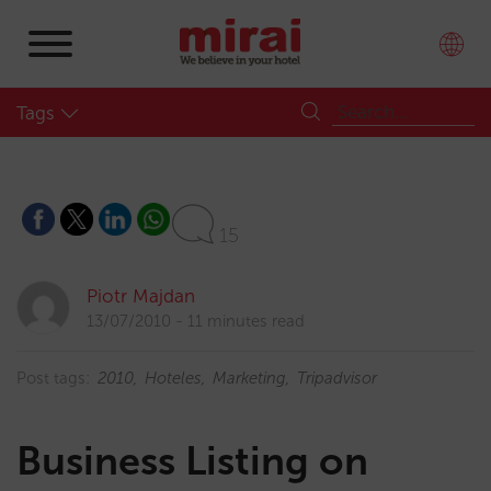
Tags
15
Piotr Majdan
13/07/2010
11 minutes read
Post tags:
2010
Hoteles
Marketing
Tripadvisor
Business Listing on