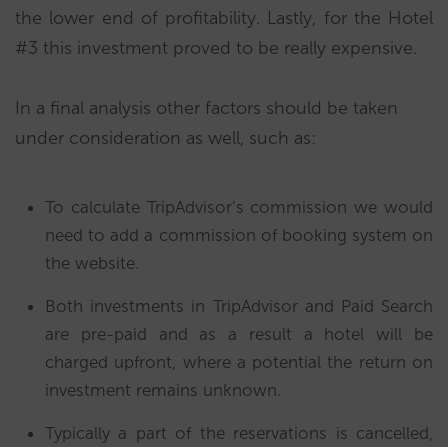
the lower end of profitability. Lastly, for the Hotel
#3 this investment proved to be really expensive.
In a final analysis other factors should be taken
under consideration as well, such as:
To calculate TripAdvisor’s commission we would
need to add a commission of booking system on
the website.
Both investments in TripAdvisor and Paid Search
are pre-paid and as a result a hotel will be
charged upfront, where a potential the return on
investment remains unknown.
Typically a part of the reservations is cancelled,