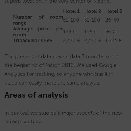
superb location in the very center of Madrid.
Hotel 1
Hotel 2
Hotel 3
Number of room
51-100
51-100
26-50
range
Average price per
134 €
105 €
86 €
room
Tripadvisor’s Fee
2,470 €
2,470 €
1,235 €
The presented data covers data 3 months since
the beginning of March 2010. We used Google
Analytics for tracking, so anyone who has it in
place can easily make the same analysis.
Areas of analysis
In our test we studies 3 major aspects of the new
service such as: