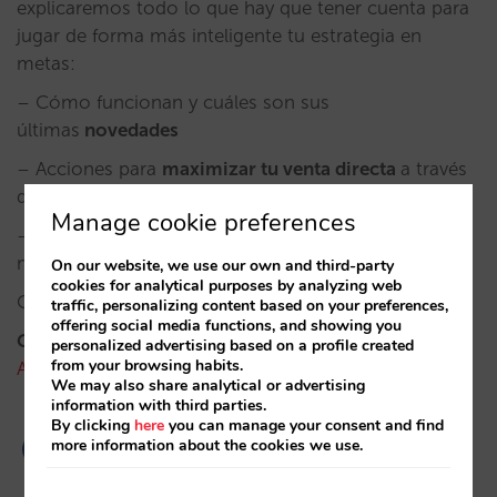
explicaremos todo lo que hay que tener cuenta para
jugar de forma más inteligente tu estrategia en
metas:
– Cómo funcionan y cuáles son sus
últimas
novedades
– Acciones para
maximizar tu venta directa
a través
de los metabuscadores
Manage cookie preferences
– La importancia de un planteamiento en
metas
orientado a la conversión
On our website, we use our own and third-party
cookies for analytical purposes by analyzing web
Conoce la agenda completa
aquí
.
traffic, personalizing content based on your preferences,
offering social media functions, and showing you
Gratuito. Exclusivo para hoteleros.
¡INSCRÍBETE
personalized advertising based on a profile created
from your browsing habits.
AQUÍ
!
We may also share analytical or advertising
information with third parties.
By clicking
here
you can manage your consent and find
more information about the cookies we use.