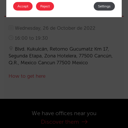
Accept
Reject
Settings
Wednesday, 26 de October de 2022
16:00 to 19:30
Blvd. Kukulcán, Retorno Gucumatz Km 17,
Segunda Etapa, Zona Hotelera, 77500 Cancún,
Q.R., Mexico Cancun 77500 Mexico
How to get here
We have offices near you
Discover them